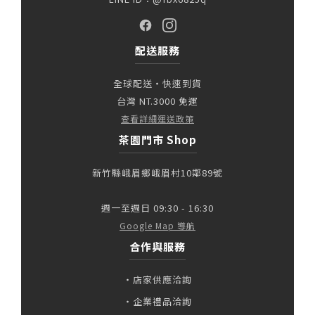
配送服務
全球配送・快速到貨
台灣 NT.3000 免運
查看詳細運送政策
茶園門市 Shop
新竹縣峨眉鄉峨眉村10鄰89號
週一至週日 09:30 - 16:30
Google Map 導航
合作與服務
・店家供應洽詢
・企業禮品洽詢