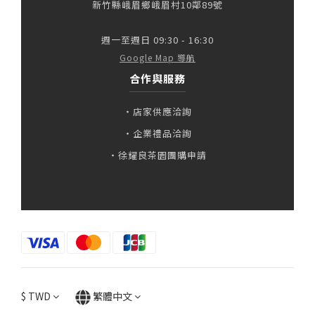
新竹縣峨眉鄉峨眉村10鄰89號
週一至週日 09:30 - 16:30
Google Map 導航
合作與服務
・店家供應洽詢
・企業禮品洽詢
・徐耀良茶園團購申請
$
TWD
繁體中文