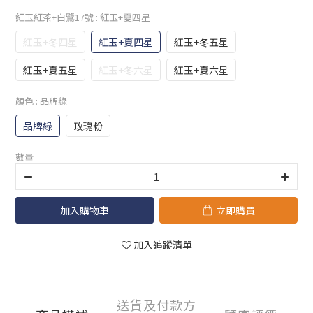
紅玉紅茶+白鷺17號
: 紅玉+夏四星
紅玉+冬四星
紅玉+夏四星
紅玉+冬五星
紅玉+夏五星
紅玉+冬六星
紅玉+夏六星
顏色
: 品牌綠
品牌綠
玫瑰粉
數量
加入購物車
立即購買
加入追蹤清單
送貨及付款方