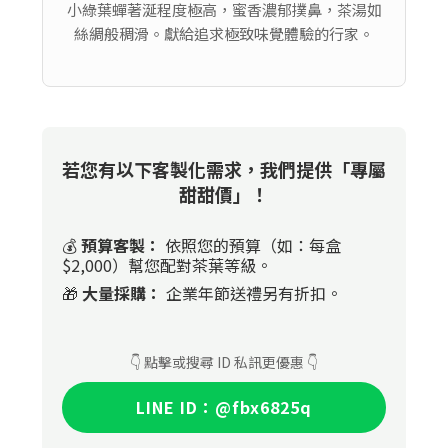
小綠葉蟬著涎程度極高，蜜香濃郁撲鼻，茶湯如
絲綢般稠滑。獻給追求極致味覺體驗的行家。
若您有以下客製化需求，我們提供「專屬
甜甜價」！
💰
預算客製：
依照您的預算（如：每盒
$2,000）幫您配對茶葉等級。
🎁
大量採購：
企業年節送禮另有折扣。
👇 點擊或搜尋 ID 私訊更優惠 👇
LINE ID：@fbx6825q