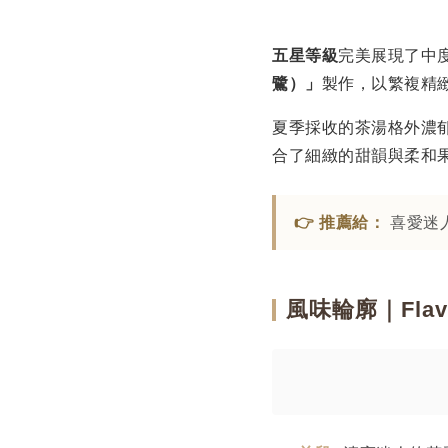
五星等級
完美展現了中
鷺）」
製作，以繁複精
夏季採收的茶湯格外濃
合了細緻的甜韻與柔和
👉 推薦給：
喜愛迷
風味輪廓｜Flavor