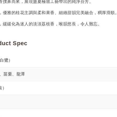
香撲鼻而來，展現盛夏極致工藝帶出的純淨芬芳。
，優雅的桂花主調與柔和果香、細緻甜韻完美融合，稠厚滑順
，緩緩化為迷人的淡淡荔枝香，喉韻悠長，令人難忘。
ct Spec
（白鷺）
、苗栗、龍潭
裝）
隊