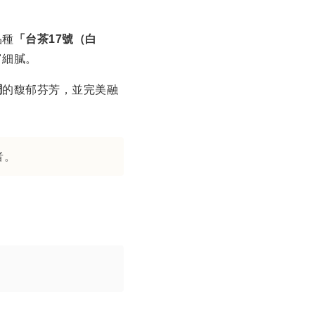
品種
「台茶17號（白
富細膩。
調
的馥郁芬芳，並完美融
者。