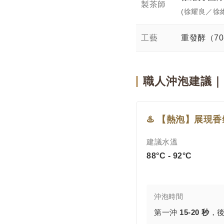
製茶師
(徐耀良／徐
工藝
重發酵（70-
職人沖泡建議｜B
♨️ 【熱泡】展現
建議水溫
88°C - 92°C
沖泡時間
第一沖
15-20 秒
，