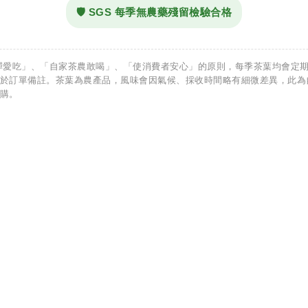
🛡️ SGS 每季無農藥殘留檢驗合格
蟬愛吃」、「自家茶農敢喝」、「使消費者安心」的原則，每季茶葉均會定期
於訂單備註。茶葉為農產品，風味會因氣候、採收時間略有細微差異，此為
購。