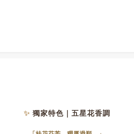
✨
獨家特色｜五星花香調
「桂花芬芳，稠厚滑順。」