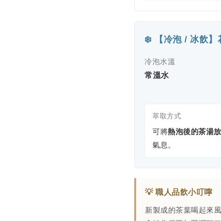
❄️ 【冷泡 / 冰
冷泡水溫
常溫水
萃取方式
可將
熱泡後的茶湯
氣息。
💡 職人品飲小叮嚀
新製成的茶葉喝起來