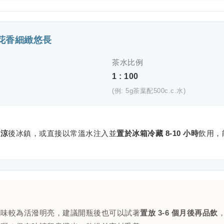
飲】花香細緻悠長
茶水比例
1 : 100
(例: 5g茶葉配500c.c.水)
放涼
後冰鎮，或直接以常溫水注入並
置於冰箱冷藏 8-10 小時
飲用，
風味較為活潑明亮，建議開瓶後也可以試著
置放 3-6 個月後再品飲