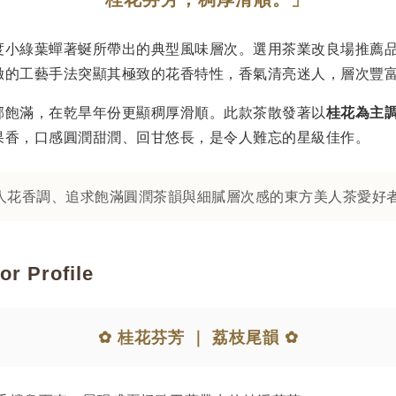
度小綠葉蟬著蜒所帶出的典型風味層次。選用茶業改良場推薦
緻的工藝手法突顯其極致的花香特性，香氣清亮迷人，層次豐
郁飽滿，在乾旱年份更顯稠厚滑順。此款茶散發著以
桂花為主
果香，口感圓潤甜潤、回甘悠長，是令人難忘的星級佳作。
人花香調、追求飽滿圓潤茶韻與細膩層次感的東方美人茶愛好
 Profile
✿ 桂花芬芳
｜
荔枝尾韻 ✿