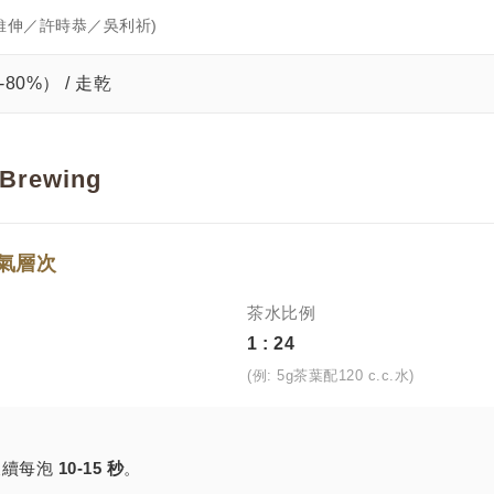
維伸／許時恭／吳利祈)
80%） / 走乾
rewing
香氣層次
茶水比例
1 : 24
(例: 5g茶葉配120 c.c.水)
後續每泡
10-15 秒
。