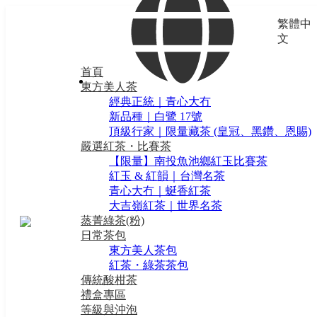
繁體中
文
首頁
東方美人茶
經典正統｜青心大冇
新品種｜白鷺 17號
頂級行家｜限量藏茶 (皇冠、黑鑽、恩賜)
嚴選紅茶・比賽茶
【限量】南投魚池鄉紅玉比賽茶
紅玉 & 紅韻｜台灣名茶
青心大冇｜蜒香紅茶
大吉嶺紅茶｜世界名茶
蒸菁綠茶(粉)
日常茶包
東方美人茶包
紅茶・綠茶茶包
傳統酸柑茶
禮盒專區
等級與沖泡