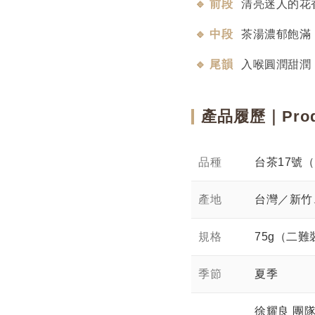
🔹 前段
清亮迷人的花
🔹 中段
茶湯濃郁飽滿
🔹 尾韻
入喉圓潤甜潤
產品履歷｜Produ
品種
台茶17號
產地
台灣／新竹
規格
75g（二難
季節
夏季
徐耀良 團