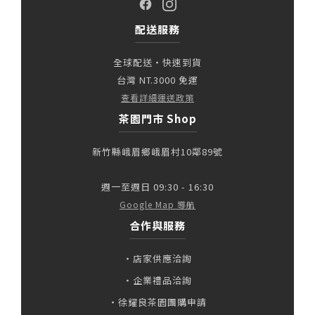
配送服務
全球配送・快速到貨
台灣 NT.3000 免運
查看詳細運送政策
茶園門市 Shop
新竹縣峨眉鄉峨眉村10鄰89號
週一至週日 09:30 - 16:30
Google Map 導航
合作與服務
・店家供應洽詢
・企業禮品洽詢
・徐耀良茶園團購申請