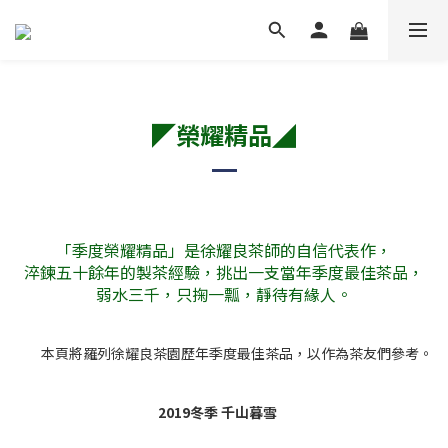
◤
榮耀精品
◢
「季度榮耀精品」是徐耀良茶師的自信代表作，
淬鍊五十餘年的製茶經驗，挑出一支當年季度最佳茶品，
弱水三千，只掬一瓢，靜待有緣人。
本頁將羅列徐耀良茶園歷年季度最佳茶品，以作為茶友們參考。
2019冬季 千山暮雪