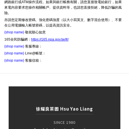
網路銀行或ATM操作流程。如果與銀行帳務有關，請您直接致電給銀行，如果
來電內容要求您操作相關帳戶、提供資料等，也請您直接拒絕，降低詐騙的風
險。
亦請您定期修改密碼、強化密碼強度（以大小寫英文、數字混合使用）、不要
在公用電腦輸入帳號密碼，以提高資訊安全。
{shop name}
敬祝順心如意
165全民防騙網：
https://165.npa.gov.tw/#/
{shop name}
客服專線：
{shop name}
Line@帳號：
{shop name}
客服信箱：
徐耀良茶園 Hsu Yao Liang
SINCE 1980