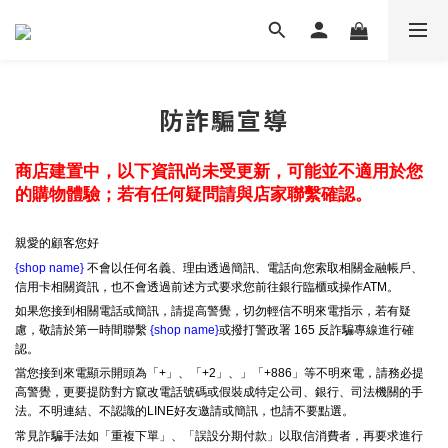
防詐騙宣導
商店建置中，以下資訊尚未受更新，可能並不適用於您
的購物體驗；若有任何疑問請與店家聯繫確認。
親愛的顧客您好
{shop name}
不會以任何名義、理由透過簡訊、電話向您索取相關金融帳戶、
信用卡相關資訊，也不會透過前述方式要求您前往銀行臨櫃或操作ATM。
如果您接到相關電話或簡訊，請提高警覺，切勿輕信不明來電指示，若有疑
慮，敬請於第一時間聯繫
{shop name}
或撥打警政署 165 反詐騙專線進行確
認。
當您接到來電顯示開頭為「+」、「+2」、」「+886」等不明來電，請務必提
高警覺，更要提防對方竄改電話號碼或假裝成特定公司、銀行、司法機關的手
法。不明連結、不認識的LINE好友邀請或簡訊，也請不要點選。
常見詐騙手法如「重複下單」、「誤設分期付款」以取信消費者，再要求進行