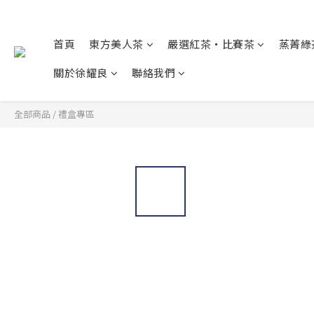
首頁
東方美人茶
嚴選紅茶・比賽茶
蒸菁綠
關於徐耀良
聯絡我們
全部商品
/
禮盒專區