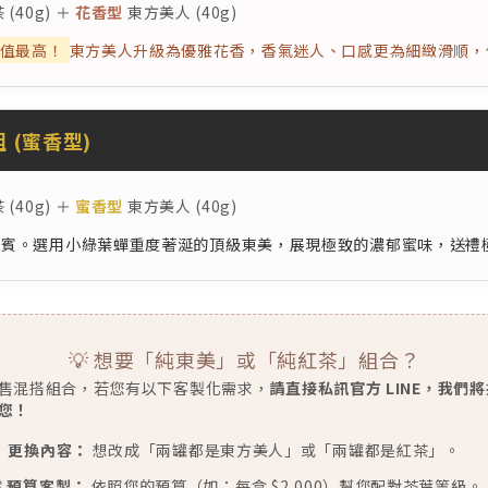
(40g) ＋
花香型
東方美人 (40g)
P值最高！
東方美人升級為優雅花香，香氣迷人、口感更為細緻滑順，
組 (蜜香型)
(40g) ＋
蜜香型
東方美人 (40g)
賓。選用小綠葉蟬重度著涎的頂級東美，展現極致的濃郁蜜味，送禮
💡 想要「純東美」或「純紅茶」組合？
售混搭組合，若您有以下客製化需求，
請直接私訊官方 LINE，我們
您！

更換內容：
想改成「兩罐都是東方美人」或「兩罐都是紅茶」。

預算客製：
依照您的預算（如：每盒 $2,000）幫您配對茶葉等級。