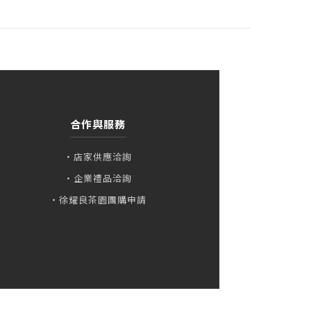
合作與服務
・店家供應洽詢
・企業禮品洽詢
・徐耀良茶園團購申請