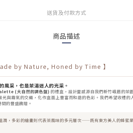
送貨及付款方式
商品描述
 by Nature, Honed by Time 】
收的風采，也是茶湯迷人的光采。
Palette (大自然的調色盤)
的禮盒，設計靈感源自我們新竹峨眉的茶園
陽光與霧氣的交織，化作盒面上豐富而和諧的色彩。我們希望收禮的
時間的豐盛餽贈。
溫潤，多彩的繪畫則代表茶風味的多元層次——既有東方美人的蜂蜜