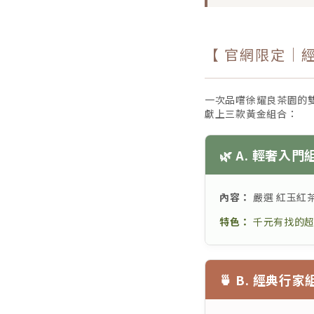
【 官網限定｜
一次品嚐徐耀良茶園的
獻上三款黃金組合：
🌿 A. 輕奢入門
內容：
嚴選 紅玉紅茶 
特色：
千元有找的超
🍵 B. 經典行家