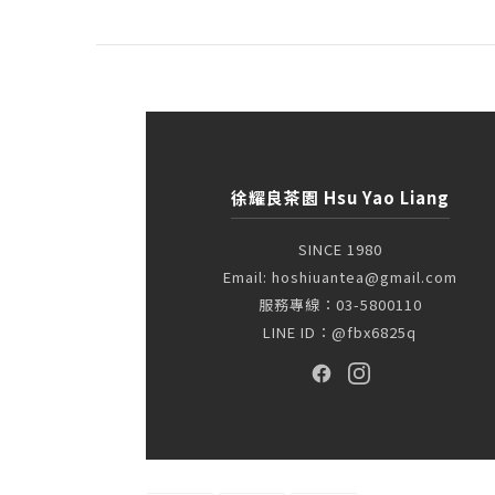
徐耀良茶園 Hsu Yao Liang
SINCE 1980
Email: hoshiuantea@gmail.com
服務專線：03-5800110
LINE ID：@fbx6825q