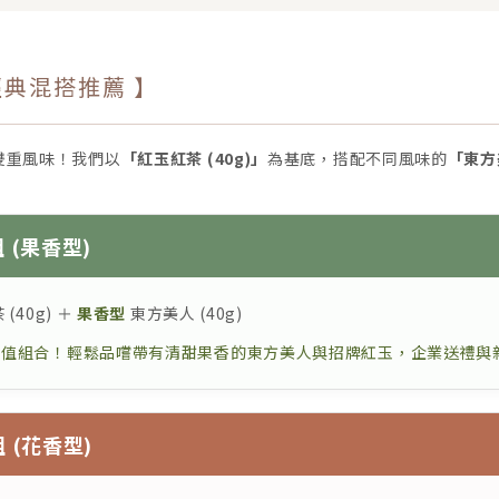
經典混搭推薦 】
雙重風味！我們以
「紅玉紅茶 (40g)」
為基底，搭配不同風味的
「東方美
組 (果香型)
(40g) ＋
果香型
東方美人 (40g)
值組合！輕鬆品嚐帶有清甜果香的東方美人與招牌紅玉，企業送禮與
組 (花香型)