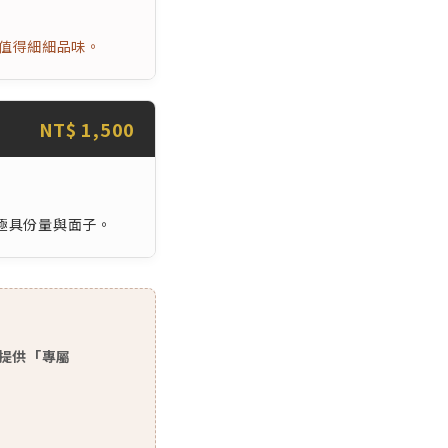
值得細細品味。
NT$ 1,500
極具份量與面子。
將提供「專屬