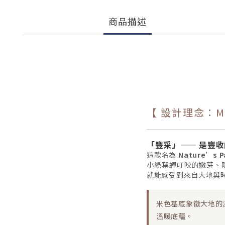
商品描述
【 設計理念：Made
「豐采」—— 是豐
這款名為
Nature’s 
小綠葉蟬叮咬的嫩芽、
就能感受到來自大地與
米色基底象徵大地的
溫暖底蘊。