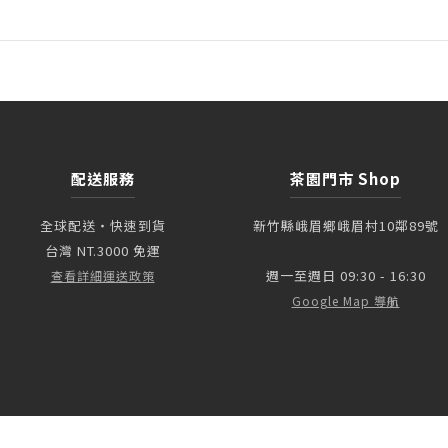
配送服務
茶園門市 Shop
全球配送・快速到貨
新竹縣峨眉鄉峨眉村10鄰89號
台灣 NT.3000 免運
週一至週日 09:30 - 16:30
查看詳細運送政策
Google Map 導航