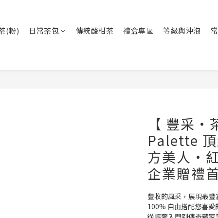
茶(粉)
日常茶包
傳統酸柑茶
禮盒專區
等級與沖泡
常
【 豐采・茶
Palett
方美人・紅
企業贈禮首
豐收的風采，展現最豐
100% 自由搭配您喜
從輕奢入門到傳奇藏家