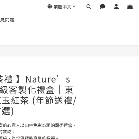
繁體中文
見問題
立即購買
禮 】Nature’s
e 頂級客製化禮盒｜東
玉紅茶 (年節送禮/
選)
富的心意。以山林色彩為題的藝術禮盒，
愛的茶款。
等級，為您傳遞最真摯的祝福。