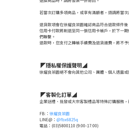
退換商品時，請將發票一併寄回。
若當次訂購多項商品，或享有滿額者，煩請將當次
退貨款項會在徐耀良茶園確認商品符合退款條件後
信用卡付款將刷退至同一張信用卡帳戶，於下一期
們聯繫。
退款時，您支付之轉帳手續費及退貨運費，將不予
◤隱私權保護聲明◢
徐耀良茶園絕不會向其他公司、團體、個人透露或
◤客製化訂單◢
企業送禮、批發或大宗客製禮品等特殊訂購服務，
FB:：
徐耀良茶園
LINE@：
@fbx6825q
電話：(03)5800110 (9:00-17:00)