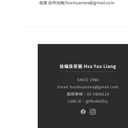
批發.合作洽詢/hoshiuantea@gmail.com
徐耀良茶園 Hsu Yao Liang
SINCE 1980
Email: hoshiuantea@gmail.com
服務專線：03-5800110
LINE ID：@fbx6825q