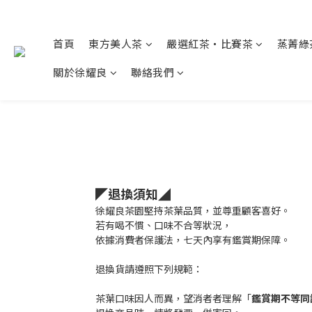
首頁
東方美人茶
嚴選紅茶・比賽茶
蒸菁綠
關於徐耀良
聯絡我們
◤退換須知◢
徐耀良茶園堅持茶葉品質，並尊重顧客喜好。
若有喝不慣、口味不合等狀況，
依據消費者保護法，七天內享有鑑賞期保障。
退換貨請遵照下列規範：
茶葉口味因人而異，望消者者理解「
鑑賞期不等同