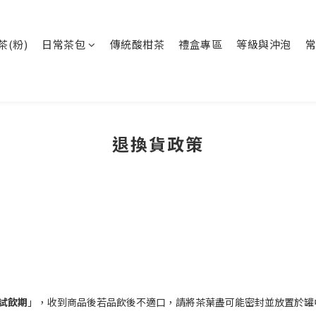
茶(粉)
日常茶包
傳統酸柑茶
禮盒專區
等級與沖泡
常
退換貨政策
試飲期
」，收到商品後若品飲後不適口，請將茶葉盡可能密封並放置於罐