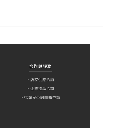
合作與服務
・店家供應洽詢
・企業禮品洽詢
・徐耀良茶園團購申請