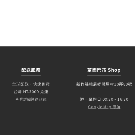
配送服務
茶園門市 Shop
全球配送・快速到貨
新竹縣峨眉鄉峨眉村10鄰89號
台灣 NT.3000 免運
週一至週日 09:30 - 16:30
查看詳細運送政策
Google Map 導航