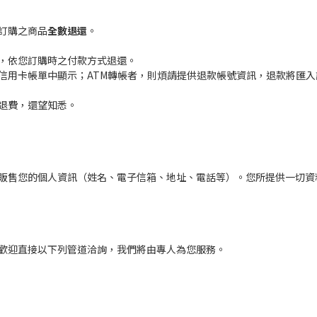
訂購之商品
全數退還
。
，依您訂購時之付款方式退還。
信用卡帳單中顯示；ATM轉帳者，則煩請提供退款帳號資訊，退款將匯
退費，還望知悉。
販售您的個人資訊（姓名、電子信箱、地址、電話等）。您所提供一切資
歡迎直接以下列管道洽詢，我們將由專人為您服務。